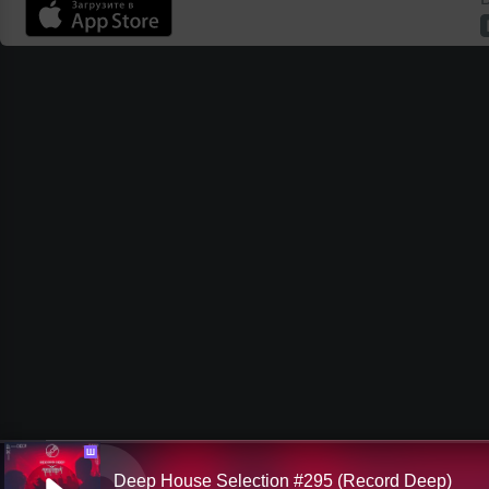
Ш
Deep House Selection #295 (Record Deep)