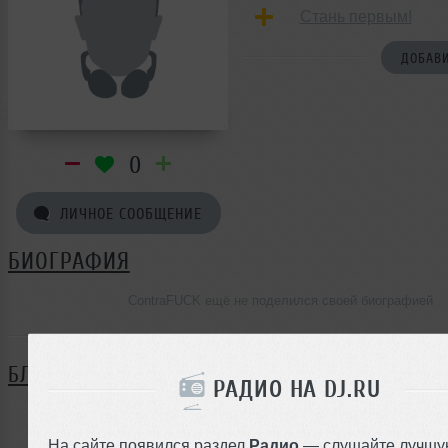
Стань первым!
ДОБАВИ
0
ЛИЧНОЕ СООБЩЕНИЕ
БИОГРАФИЯ
ContraFUCK ещё не поделился своей биографией
БЛОГ
РАДИО НА DJ.RU
Нет записей в блоге
На сайте появился раздел
Радио
— слушайте лучшу