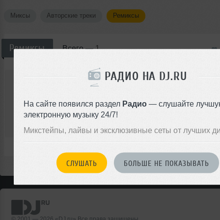
Миксы
Авторские треки
Ремиксы
Ремиксы
Всего —
1
РАДИО НА DJ.RU
Christish_
Ferry Corsten - Check This Out (Christis
Ремикс
Trance
На сайте появился раздел
Радио
— слушайте лучшу
электронную музыку 24/7!
00:00
Микстейпы, лайвы и эксклюзивные сеты от лучших д
</>
0
08:26
18
СЛУШАТЬ
БОЛЬШЕ НЕ ПОКАЗЫВАТЬ
© 2001 — 2026 «DJ.ru» Все права защищены.