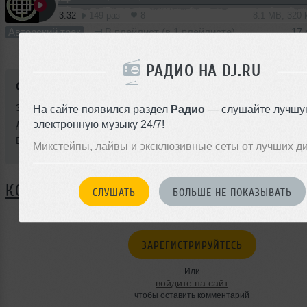
3:32
149 раз
8
8.1 MB, 320
Авторский трек
В плейлист (в 1 плейлисте)
17 
РАДИО НА DJ.RU
Стиль:
Trance
Записан: 26 июня 2015
На сайте появился раздел
Радио
— слушайте лучшу
электронную музыку 24/7!
Добавлен: 15 октября 2015, 01:36
BPM: 134
Микстейпы, лайвы и эксклюзивные сеты от лучших д
КОММЕНТАРИИ
СЛУШАТЬ
БОЛЬШЕ НЕ ПОКАЗЫВАТЬ
ЗАРЕГИСТРИРУЙТЕСЬ
Или
войдите на сайт
чтобы оставить комментарий