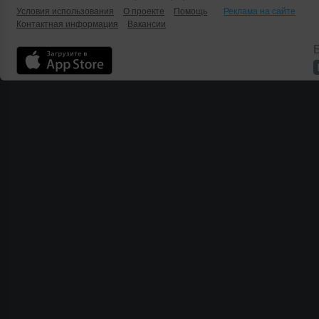
Условия использования
О проекте
Помощь
Реклама на сайте
Контактная информация
Вакансии
Б