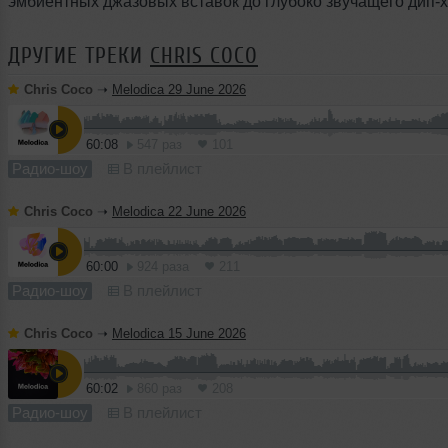
эмбиентных джазовых вставок до глубоко звучащего дип-х
ДРУГИЕ ТРЕКИ
CHRIS COCO
Chris Coco
➝
Melodica 29 June 2026
60:08
547 раз
101
Радио-шоу
В плейлист
Chris Coco
➝
Melodica 22 June 2026
60:00
924 раза
211
Радио-шоу
В плейлист
Chris Coco
➝
Melodica 15 June 2026
60:02
860 раз
208
Радио-шоу
В плейлист