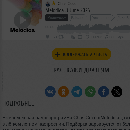
Chris Coco
Melodica 8 June 2026
Радио-шоу
Balearic
Downtempo
Jazz-R
00:00
</>
153
1:00:02
686
ПОДДЕРЖАТЬ АРТИСТА
РАССКАЖИ ДРУЗЬЯМ
ПОДРОБНЕЕ
Еженедельная радиопрограмма Chris Coco «Melodica», в
в лёгком летнем настроении. Подборка варьируется от бэл