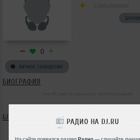
Стань первым!
ДОБАВИ
0
ЛИЧНОЕ СООБЩЕНИЕ
БИОГРАФИЯ
Чиж MC ещё не поделилась своей биографией
БЛОГ
РАДИО НА DJ.RU
Нет записей в блоге
На сайте появился раздел
Радио
— слушайте лучшу