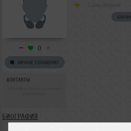
Стань первым!
ДОБАВИ
0
ЛИЧНОЕ СООБЩЕНИЕ
КОНТАКТЫ
chips не оставила контактной
информации.
БИОГРАФИЯ
chips ещё не поделилась своей биографией