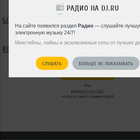
РАДИО НА DJ.RU
БЛОГ
На сайте появился раздел
Радио
— слушайте лучшу
электронную музыку 24/7!
Нет записей в блоге
Микстейпы, лайвы и эксклюзивные сеты от лучших д
КОММЕНТАРИИ
СЛУШАТЬ
БОЛЬШЕ НЕ ПОКАЗЫВАТЬ
ЗАРЕГИСТРИРУЙТЕСЬ
Или
войдите на сайт
чтобы оставить комментарий