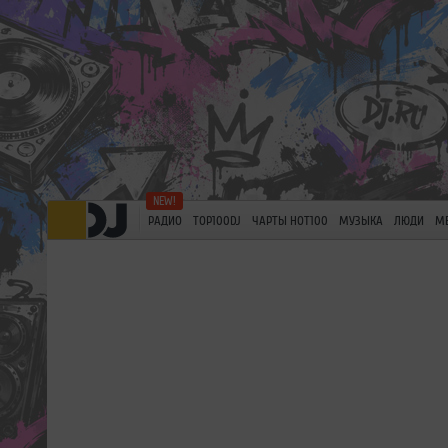
РАДИО
TOP100DJ
ЧАРТЫ HOT100
МУЗЫКА
ЛЮДИ
М