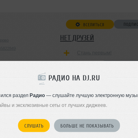
ПОДПИ
ВСЕЛИТЬСЯ
НЕТ ДРУЗЕЙ
ерово
d65822849
Стань первым!
ДОБАВИТЬ В ДР
РАДИО НА DJ.RU
вился раздел
Радио
— слушайте лучшую электронную музык
айвы и эксклюзивные сеты от лучших диджеев.
СЛУШАТЬ
БОЛЬШЕ НЕ ПОКАЗЫВАТЬ