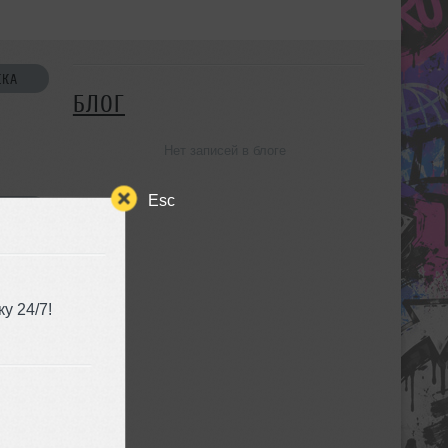
СКА
БЛОГ
Нет записей в блоге
Esc
УЗЬЯ
у 24/7!