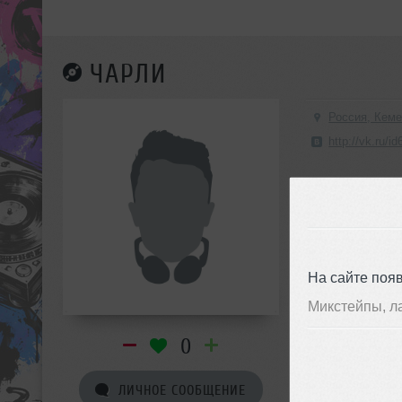
ЧАРЛИ
Россия, Кем
http://vk.ru/i
На сайте поя
Микстейпы, л
0
ЛИЧНОЕ СООБЩЕНИЕ