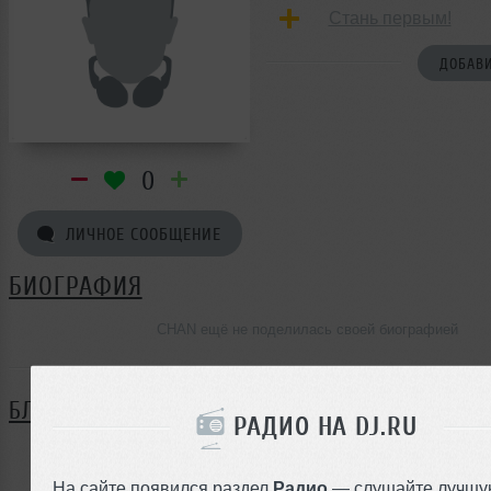
Стань первым!
ДОБАВИ
0
ЛИЧНОЕ СООБЩЕНИЕ
БИОГРАФИЯ
CHAN ещё не поделилась своей биографией
БЛОГ
РАДИО НА DJ.RU
Нет записей в блоге
На сайте появился раздел
Радио
— слушайте лучшу