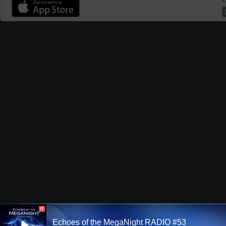
П
Echoes of the MegaNight RADIO #53