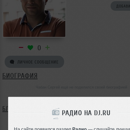
ДОБАВИ
0
ЛИЧНОЕ СООБЩЕНИЕ
БИОГРАФИЯ
Чабан Сергей ещё не поделился своей биографией
БЛОГ
РАДИО НА DJ.RU
Нет записей в блоге
На сайте появился раздел
Радио
— слушайте лучшу