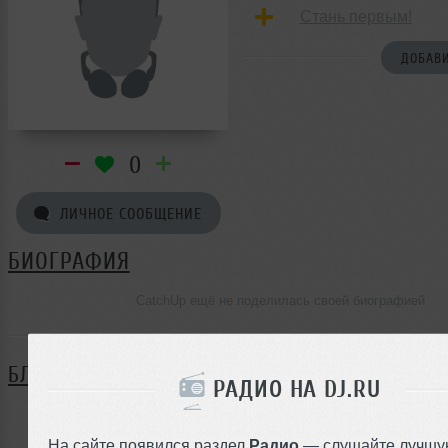
Стань первым!
ДОБАВИ
0
ЛИЧНОЕ СООБЩЕНИЕ
БИОГРАФИЯ
CatchUp ещё не поделилась своей биографией
БЛОГ
РАДИО НА DJ.RU
Нет записей в блоге
На сайте появился раздел
Радио
— слушайте лучшу