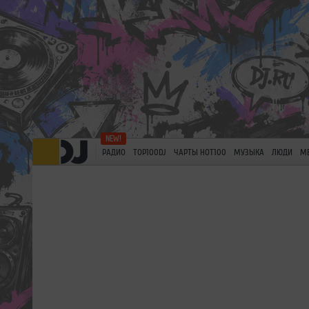
РАДИО
TOP100DJ
ЧАРТЫ HOT100
МУЗЫКА
ЛЮДИ
М