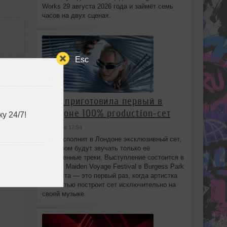
Works 29 августа 2026 года и займёт семь
часов на двух сценах.
Esc
HAAi приготовила первый в
Лондоне 100% production‑сет
у 24/7!
сегодня в 17:54
HAAi исполнит в Лондоне эксклюзивный сет,
в котором будут звучать только её
собственные треки. Выступление состоится в
рамках Maiden Voyage Festival в Burgess Park
8 августа — это первый раз, когда артистка
полностью построит сет исключительно на
своей музыке.