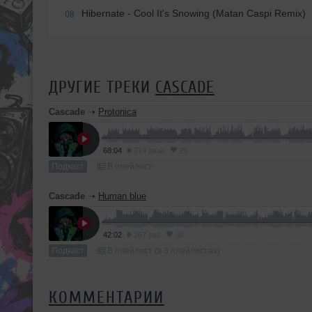
Hibernate - Cool It's Snowing (Matan Caspi Remix)
08
ДРУГИЕ ТРЕКИ
CASCADE
Cascade
➝
Protonica
68:04
274 раза
25
Подкаст
В плейлист
Cascade
➝
Human blue
42:02
267 раз
30
Подкаст
В плейлист (в 3 плейлистах)
КОММЕНТАРИИ