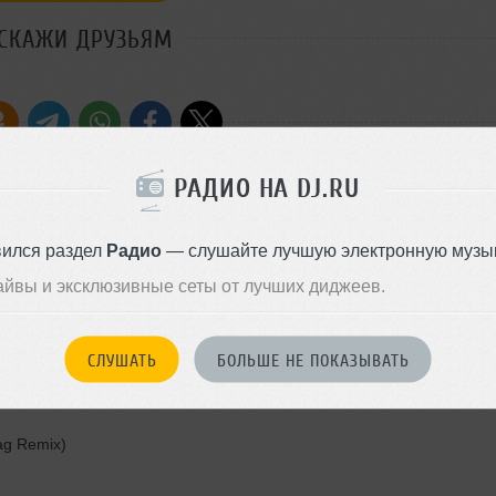
СКАЖИ ДРУЗЬЯМ
РАДИО НА DJ.RU
mix)2. Following Light - Freedom of Choice (Napalm &nbsp;D-phrag
вился раздел
Радио
— слушайте лучшую электронную музык
айвы и эксклюзивные сеты от лучших диджеев.
ico Monachesi Remix)
СЛУШАТЬ
БОЛЬШЕ НЕ ПОКАЗЫВАТЬ
ag Remix)