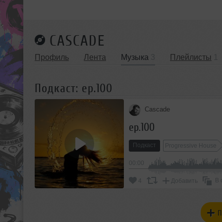
CASCADE
Профиль
Лента
Музыка
3
Плейлисты
1
Подкаст: ep.100
Cascade
ep.100
Подкаст
Progressive House
00:00
В 
4
Добавить
П