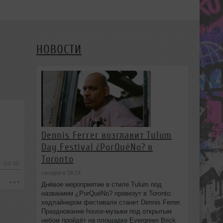
НОВОСТИ
Dennis Ferrer возглавит Tulum
Day Festival ¿PorQuéNo? в
Toronto
-54:40
сегодня в 18:24
Днёвое мероприятие в стиле Tulum под
названием ¿PorQuéNo? привезут в Toronto:
хедлайнером фестиваля станет Dennis Ferrer.
Празднование house-музыки под открытым
небом пройдёт на площадке Evergreen Brick