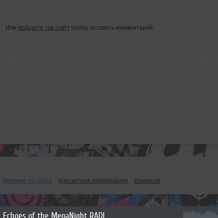
войдите на сайт
Или
чтобы оставить комментарий
Реклама на сайте
Контактная информация
Вакансии
Echoes of the MegaNight RADIO #56