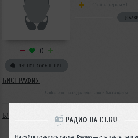
Стань первым!
ДОБАВИ
0
ЛИЧНОЕ СООБЩЕНИЕ
БИОГРАФИЯ
Carlos ещё не поделился своей биографией
БЛОГ
РАДИО НА DJ.RU
Нет записей в блоге
На сайте появился раздел
Радио
— слушайте лучшу