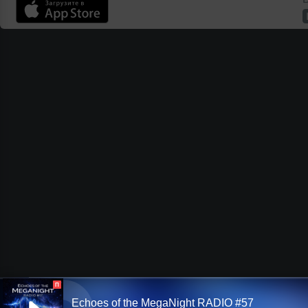
П
Echoes of the MegaNight RADIO #57