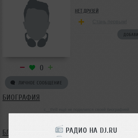
НЕТ ДРУЗЕЙ
Стань первым!
ДОБАВИ
0
ЛИЧНОЕ СООБЩЕНИЕ
БИОГРАФИЯ
c__thrill ещё не поделился своей биографией
РАДИО НА DJ.RU
БЛОГ