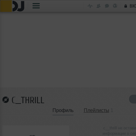
ВХ
C__THRILL
Профиль
Плейлисты
1
c__thrill не остав
информации о се