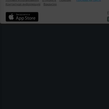
Условия использования
О проекте
Помощь
Реклама на сайте
Контактная информация
Вакансии
Б