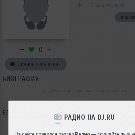
Стань первым!
ДОБАВИ
0
ЛИЧНОЕ СООБЩЕНИЕ
БИОГРАФИЯ
Заяц084 ещё не поделился своей биографией
БЛОГ
РАДИО НА DJ.RU
Нет записей в блоге
На сайте появился раздел
Радио
— слушайте лучшу