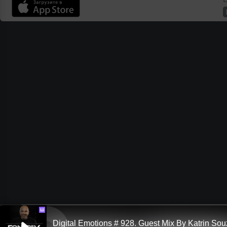
Ш
Digital Emotions # 928. Guest Mix By Katrin So