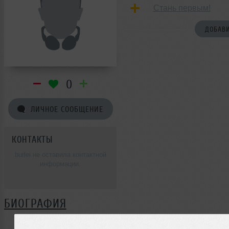
Стань первым!
ДОБАВИ
0
ЛИЧНОЕ СООБЩЕНИЕ
КОНТАКТЫ
burlei не оставила контактной
информации.
БИОГРАФИЯ
burlei ещё не поделилась своей биографией