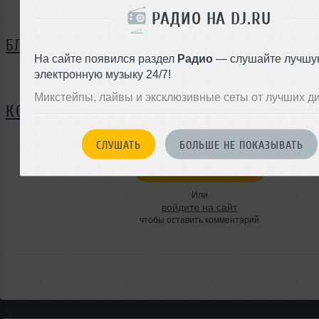
РАДИО НА DJ.RU
БЛОГ
На сайте появился раздел
Радио
— слушайте лучшу
электронную музыку 24/7!
Нет записей в блоге
Микстейпы, лайвы и эксклюзивные сеты от лучших д
КОММЕНТАРИИ
СЛУШАТЬ
БОЛЬШЕ НЕ ПОКАЗЫВАТЬ
ЗАРЕГИСТРИРУЙТЕСЬ
Или
войдите на сайт
чтобы оставить комментарий