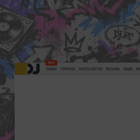
РАДИО
TOP100DJ
ЧАРТЫ HOT100
МУЗЫКА
ЛЮДИ
М