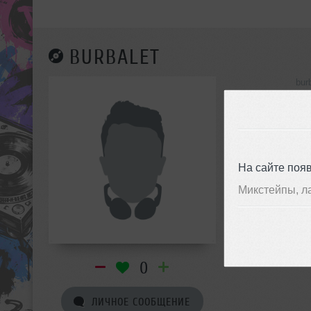
BURBALET
bur
инф
На сайте поя
Микстейпы, л
0
ЛИЧНОЕ СООБЩЕНИЕ