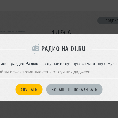
ПОДПИ
4 ДРУГА
balet не оставил
ормации о себе
РАДИО НА DJ.RU
ДОБАВИТЬ В ДР
вился раздел
Радио
— слушайте лучшую электронную музык
айвы и эксклюзивные сеты от лучших диджеев.
СЛУШАТЬ
БОЛЬШЕ НЕ ПОКАЗЫВАТЬ