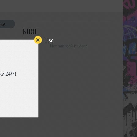
СКА
БЛОГ
Esc
Нет записей в блоге
УЗЬЯ
у 24/7!