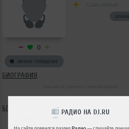
Стань первым!
ДОБАВИ
0
ЛИЧНОЕ СООБЩЕНИЕ
БИОГРАФИЯ
bura ещё не поделился своей биографией
БЛОГ
РАДИО НА DJ.RU
Нет записей в блоге
На сайте появился раздел
Радио
— слушайте лучшу