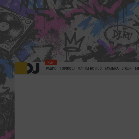
РАДИО
TOP100DJ
ЧАРТЫ HOT100
МУЗЫКА
ЛЮДИ
М