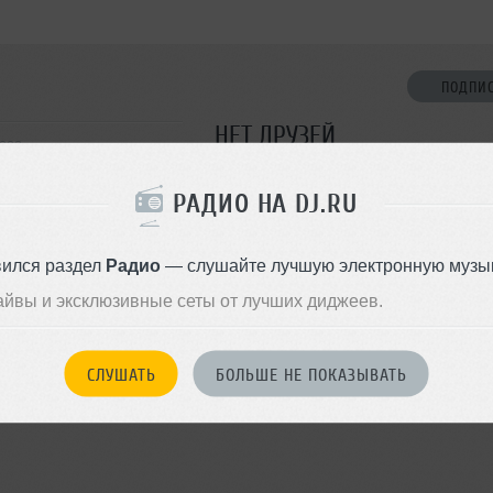
ПОДПИ
НЕТ ДРУЗЕЙ
сса
Стань первым!
РАДИО НА DJ.RU
ДОБАВИТЬ В ДР
вился раздел
Радио
— слушайте лучшую электронную музык
айвы и эксклюзивные сеты от лучших диджеев.
СЛУШАТЬ
БОЛЬШЕ НЕ ПОКАЗЫВАТЬ