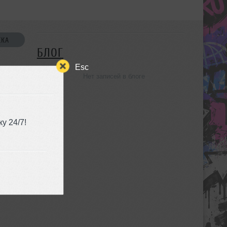
СКА
БЛОГ
Esc
Нет записей в блоге
УЗЬЯ
у 24/7!