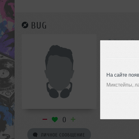
BUG
Украина, Оде
На сайте поя
Микстейпы, л
0
ЛИЧНОЕ СООБЩЕНИЕ