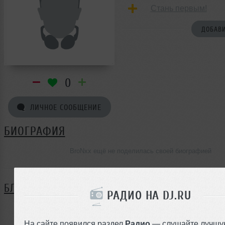
Стань первым!
ДОБАВИ
0
ЛИЧНОЕ СООБЩЕНИЕ
БИОГРАФИЯ
BroNxx ещё не поделилась своей биографией
БЛОГ
РАДИО НА DJ.RU
Нет записей в блоге
На сайте появился раздел
Радио
— слушайте лучшу