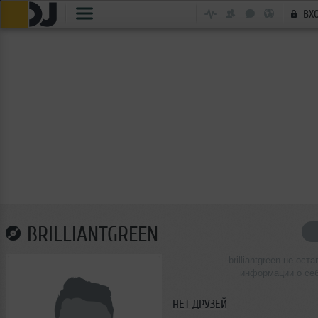
ВХ
BRILLIANTGREEN
brilliantgreen не ост
информации о се
НЕТ ДРУЗЕЙ