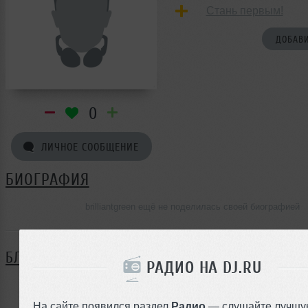
Стань первым!
ДОБАВИ
0
ЛИЧНОЕ СООБЩЕНИЕ
БИОГРАФИЯ
brilliantgreen ещё не поделилась своей биографией
БЛОГ
РАДИО НА DJ.RU
Нет записей в блоге
На сайте появился раздел
Радио
— слушайте лучшу