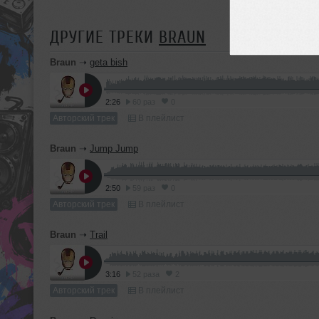
ДРУГИЕ ТРЕКИ
BRAUN
Braun
➝
geta bish
2:26
60 раз
0
Авторский трек
В плейлист
Braun
➝
Jump Jump
2:50
59 раз
0
Авторский трек
В плейлист
Braun
➝
Trail
3:16
52 раза
2
Авторский трек
В плейлист