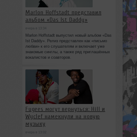
Marlon Hoffstadt представил
альбом «Das Ist Daddy»
вчера в 13:34
Marlon Hoffstadt выпустил новый альбом «Das
Ist Daddy». Релиз представлен как «письмо
любви» к его слушателям и включает уже
знакомые синглы, а также ряд приглашённых
вокалистов и соавторов.
Fugees могут вернуться: Hill и
Wyclef намекнули на новую
музыку
вчера в 13:02