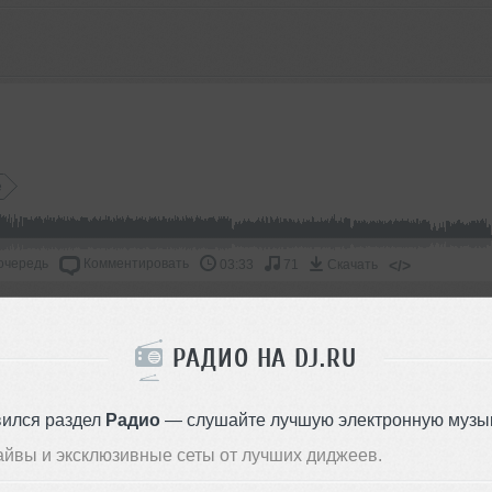
e
очередь
Комментировать
</>
03:33
71
Скачать
ОДДЕРЖАТЬ АРТИСТА
РАДИО НА DJ.RU
СКАЖИ ДРУЗЬЯМ
вился раздел
Радио
— слушайте лучшую электронную музык
айвы и эксклюзивные сеты от лучших диджеев.