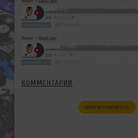
Braun
➝
Dansi goo
2:11
33 раза
2
Авторский трек
В плейлист
Braun
➝
Basik boy
1:22
29 раз
1
Авторский трек
В плейлист
КОММЕНТАРИИ
ЗАРЕГИСТРИРУЙТЕСЬ