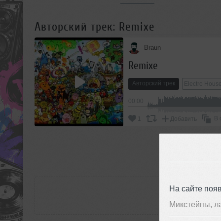
Авторский трек: Remixe
Braun
Remixe
Авторский трек
Electro Hous
00:00
В 
1
Добавить
П
РАС
На сайте поя
Микстейпы, л