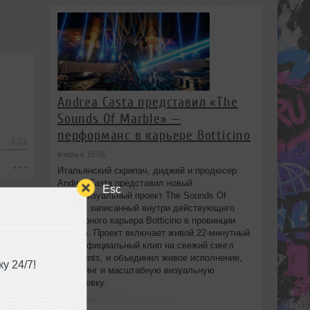
Andrea Casta представил «The
Sounds Of Marble» —
перформанс в карьере Botticino
-3:33
вчера в 15:05
Итальянский скрипач, диджей и продюсер
Andrea Casta представил новый
Esc
аудиовизуальный проект The Sounds Of
Marble, записанный внутри действующего
мраморного карьера Botticino в провинции
Brescia. Проект включает живой 22‑минутный
сет и официальный клип на свежий сингл
Fragments, и объединил живое исполнение,
у 24/7!
диджеинг и масштабную визуальную
постановку.