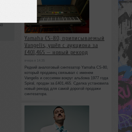
50
Yamaha CS-80, приписываемый
Vangelis, ушёл с аукциона за
£401,465 — новый рекорд
вчера в 14:35
Редкий аналоговый синтезатор Yamaha CS-80,
который продавец связывал с именем
Vangelis и сессиями вокруг альбома 1977 года
Spiral, продан за £401,465. Сделка установила
новый рекорд для самой дорогой продажи
синтезатора.