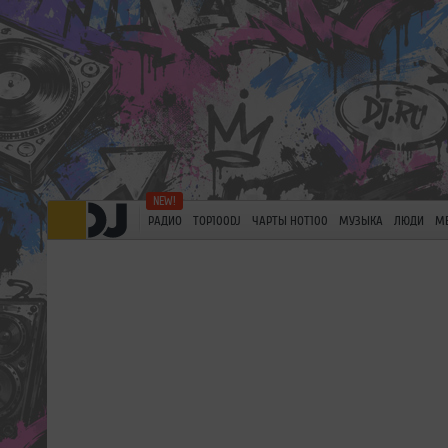
РАДИО
TOP100DJ
ЧАРТЫ HOT100
МУЗЫКА
ЛЮДИ
М