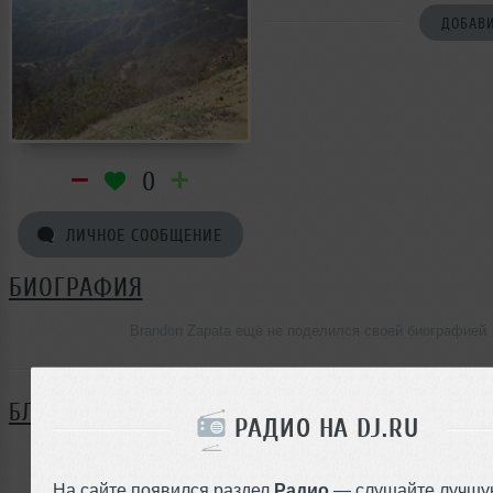
ДОБАВИ
0
ЛИЧНОЕ СООБЩЕНИЕ
БИОГРАФИЯ
Brandon Zapata ещё не поделился своей биографией
БЛОГ
РАДИО НА DJ.RU
Нет записей в блоге
На сайте появился раздел
Радио
— слушайте лучшу