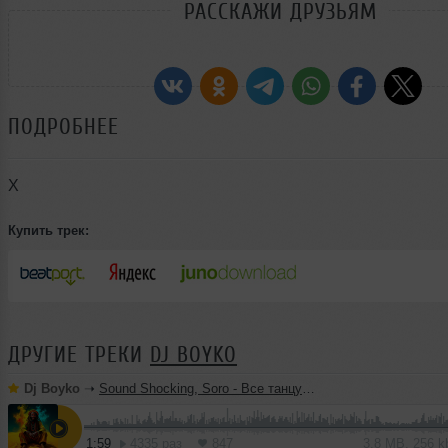
РАССКАЖИ ДРУЗЬЯМ
ПОДРОБНЕЕ
X
Купить трек:
ДРУГИЕ ТРЕКИ
DJ BOYKO
Dj Boyko
➝
Sound Shocking, Soro - Все танцуют босиком на песке
1:59
4335 раз
847
3.8 MB, 256 