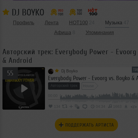
DJ BOYKO
Профиль
Лента
HOT100
24
Музыка
47
Афиша
8
Упоминания
Авторский трек: Everybody Power - Evoorg 
& Android
ТР
Dj Boyko
55
Everybody Power - Evoorg vs. Boyko & 
Авторский трек
House
00:00
</>
134
04:34
1663
ПОДДЕРЖАТЬ АРТИСТА