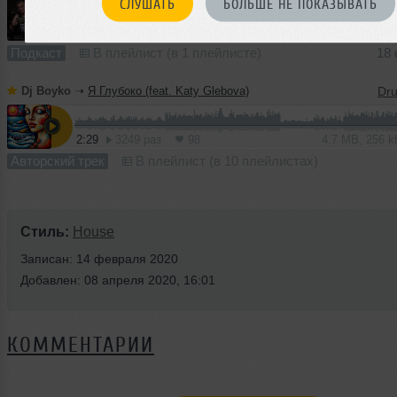
СЛУШАТЬ
БОЛЬШЕ НЕ ПОКАЗЫВАТЬ
60:41
97 раз
5
140 MB, 32
Подкаст
В плейлист (в 1 плейлисте)
18 
Dj Boyko
➝
Я Глубоко (feat. Katy Glebova)
2:29
3249 раз
98
4.7 MB, 256 
Авторский трек
В плейлист (в 10 плейлистах)
Стиль:
House
Записан: 14 февраля 2020
Добавлен: 08 апреля 2020, 16:01
КОММЕНТАРИИ