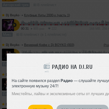
Авторский трек
В плейлист
Dj Boyko
➝
Клубные Хиты 2000-х (часть 1)
90:31
905 раз
222
168 MB, 256
Микс
В плейлист (в 1 плейлисте)
Dj Boyko
➝
Вечерний Кофе с Dj BOYKO (003)
59:13
515 раз
14
136 MB, 320
Подкаст
В плейлист
18 
РАДИО НА DJ.RU
Dj Boyko
➝
Вечерний Кофе с Dj BOYKO (002)
На сайте появился раздел
Радио
— слушайте лучшу
электронную музыку 24/7!
60:05
139 раз
7
138 MB, 32
Микстейпы, лайвы и эксклюзивные сеты от лучших д
Подкаст
В плейлист
18 
Dj Boyko
➝
Вечерний Кофе с Dj BOYKO (001)