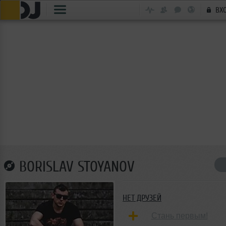
ВХ
BORISLAV STOYANOV
НЕТ ДРУЗЕЙ
Стань первым!