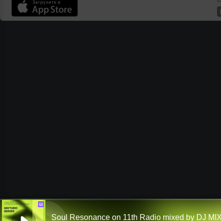
Ш
Soul Resonance on 11th Radio mixed by DJ M