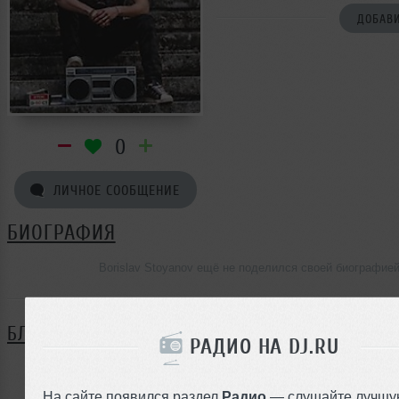
ДОБАВИ
0
ЛИЧНОЕ СООБЩЕНИЕ
БИОГРАФИЯ
Borislav Stoyanov ещё не поделился своей биографие
БЛОГ
РАДИО НА DJ.RU
Нет записей в блоге
На сайте появился раздел
Радио
— слушайте лучшу