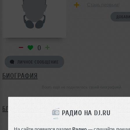
Стань первым!
ДОБАВИ
0
ЛИЧНОЕ СООБЩЕНИЕ
БИОГРАФИЯ
Boom ещё не поделилась своей биографией
БЛОГ
РАДИО НА DJ.RU
Нет записей в блоге
На сайте появился раздел
Радио
— слушайте лучшу