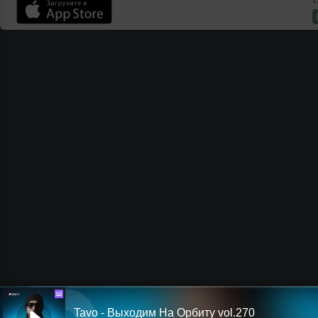
Ш
Tavo - Выходим На Орбиту vol.270