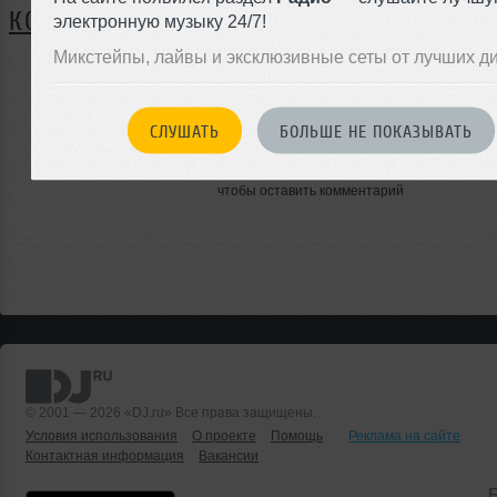
КОММЕНТАРИИ
электронную музыку 24/7!
Микстейпы, лайвы и эксклюзивные сеты от лучших д
ЗАРЕГИСТРИРУЙТЕСЬ
СЛУШАТЬ
БОЛЬШЕ НЕ ПОКАЗЫВАТЬ
Или
войдите на сайт
чтобы оставить комментарий
© 2001 — 2026 «DJ.ru» Все права защищены.
Условия использования
О проекте
Помощь
Реклама на сайте
Контактная информация
Вакансии
Б