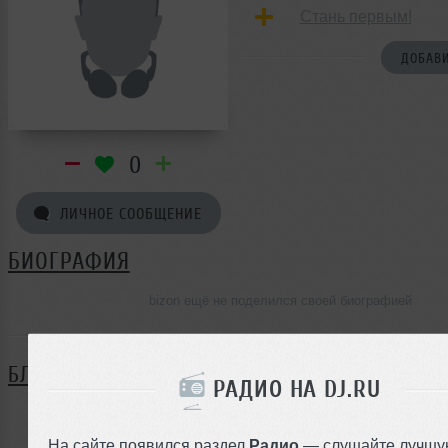
Стань первым!
ДОБАВИ
0
ЛИЧНОЕ СООБЩЕНИЕ
БИОГРАФИЯ
bizon ещё не поделился своей биографией
БЛОГ
РАДИО НА DJ.RU
Нет записей в блоге
На сайте появился раздел
Радио
— слушайте лучшу