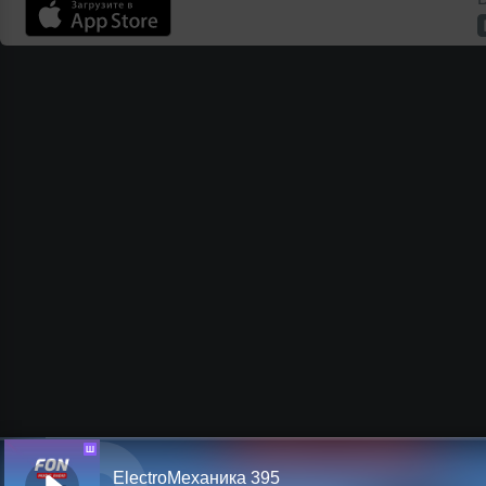
Ш
ElectroМеханика 395