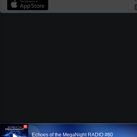
П
Echoes of the MegaNight RADIO #60