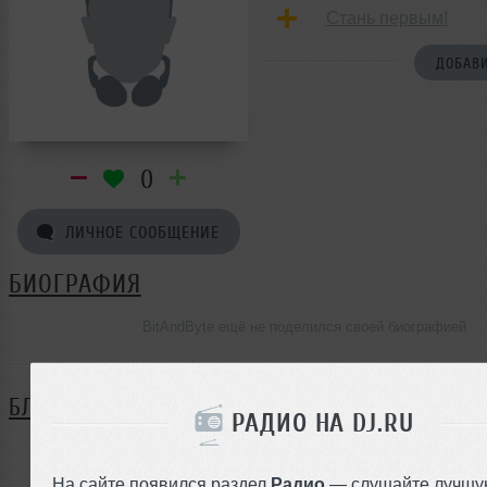
Стань первым!
ДОБАВИ
0
ЛИЧНОЕ СООБЩЕНИЕ
БИОГРАФИЯ
BitAndByte ещё не поделился своей биографией
БЛОГ
РАДИО НА DJ.RU
Нет записей в блоге
На сайте появился раздел
Радио
— слушайте лучшу