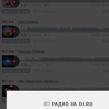
5:17
87 раз
4
12 MB, 320
Авторский трек
В плейлист
09 
BiG Arti
➝
Feel it Deeper
4:31
60 раз
4
10 MB, 320
Авторский трек
В плейлист
09 
BiG Arti
➝
Samsara (Original)
5:56
63 раза
4
14 MB, 320
Авторский трек
В плейлист
09 
BiG Arti
➝
Yes I Know (feat. Rachel G.)
4:57
44 раза
5
11 MB, 320
Авторский трек
В плейлист
09 
РАДИО НА DJ.RU