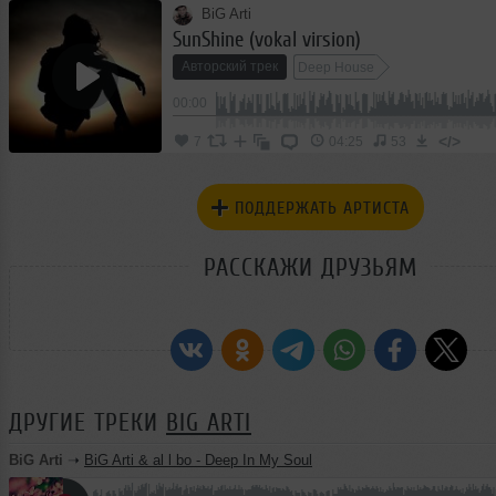
BiG Arti
SunShine (vokal virsion)
Авторский трек
Deep House
00:00
</>
7
04:25
53
ПОДДЕРЖАТЬ АРТИСТА
РАССКАЖИ ДРУЗЬЯМ
ДРУГИЕ ТРЕКИ
BIG ARTI
BiG Arti
➝
BiG Arti & al l bo - Deep In My Soul