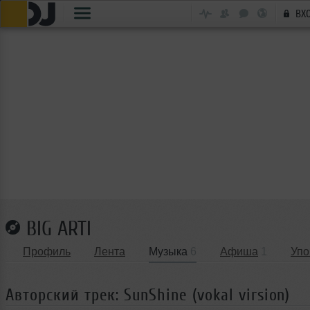
ВХ
BIG ARTI
Профиль
Лента
Музыка
6
Афиша
1
Упо
Авторский трек: SunShine (vokal virsion)