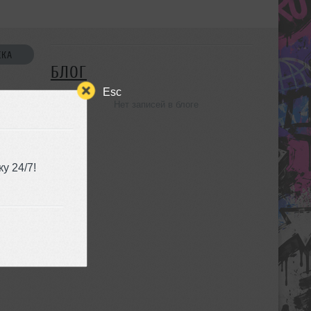
СКА
БЛОГ
Esc
Нет записей в блоге
УЗЬЯ
у 24/7!