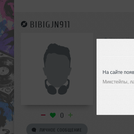
BIBIGJN911
Украина, Чер
На сайте поя
Микстейпы, л
0
ЛИЧНОЕ СООБЩЕНИЕ