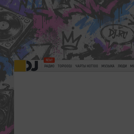
РАДИО
TOP100DJ
ЧАРТЫ HOT100
МУЗЫКА
ЛЮДИ
М