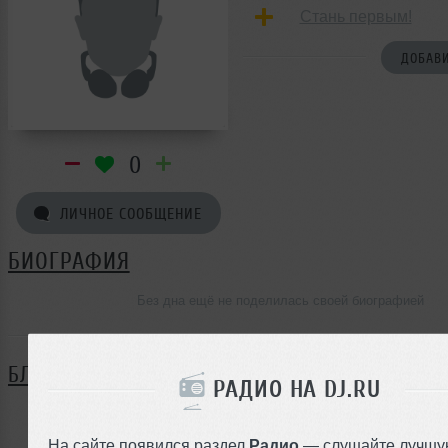
Стань первым!
ДОБАВИ
0
ЛИЧНОЕ СООБЩЕНИЕ
БИОГРАФИЯ
Без дна ещё не поделилась своей биографией
БЛОГ
РАДИО НА DJ.RU
Нет записей в блоге
На сайте появился раздел
Радио
— слушайте лучшу