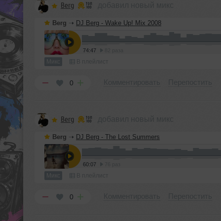
Berg
добавил новый микс
Berg
➝
DJ Berg - Wake Up! Mix 2008
74:47
82 раза
Микс
В плейлист
Комментировать
Перепостить
0
Berg
добавил новый микс
Berg
➝
DJ Berg - The Lost Summers
60:07
76 раз
Микс
В плейлист
Комментировать
Перепостить
0