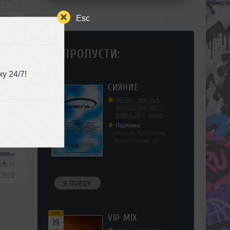
Esc
House
3
79
НЕ ПРОПУСТИ:
 2010
у 24/7!
сен
СИЯНИЕ
12
сб
WORG
,
AMPYLA
,
ANTON DROBOT
,
BAIKALSKY
,
DARK
2010
DILLER
,
FUCKOPSSS
,
Парковка
KALUGIN
,
KITEGNOM
,
Россия, Краснодар,
House
KODENKO
,
LEEYA
,
Карасунская, 80
MEDIKA
,
PRIZRAK
,
PUSHIN
,
RAS ALGETHI
,
RPMD
,
SHINPU
,
3
65
TRIGGER
,
UFF
,
YASYA
,
 2010
VERIGO
Я ПОЙДУ
сен
VIP MIX
19
сб