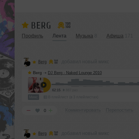
BERG
Профиль
Лента
Музыка
8
Афиша
171
Berg
добавил новый микс
Berg
➝
DJ Berg - Naked Lounge 2010
62:15
887 раз
Микс
В плейлист (в 3 плейлистах)
Комментировать
Перепостить
0
Berg
добавил новый микс