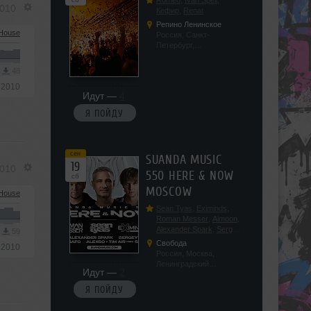
Romeo
,
Ivan Spell
,
2010
Кефир
,
Renat
Репино Ленинское
 House
Россия, Санкт-
Петербург,
Ленинградская обл, п.
Ленинское, ул.
3
48
Советская 171
 2010
Идут —
4
Я ПОЙДУ
сен
SUANDA MUSIC
19
2010
550 HERE & NOW
сб
MOSCOW
House
Sean Tyas
,
Eximinds
,
Roman Messer
,
Aimoon
,
Alexander Spark
,
Sergey
3
59
Salekhov
,
Georgio Safo
,
Свобода
 2010
AlexSo
,
Tim Air
Россия, Москва,
Ленинградский
Идут —
2
проспект, 47с19
Я ПОЙДУ