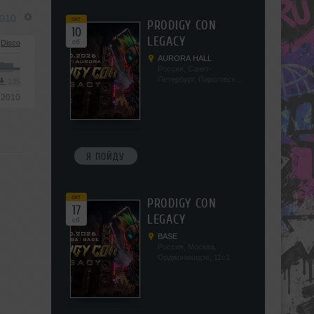
2010
окт
PRODIGY CON
10
LEGACY
сб
Disco
AURORA HALL
Россия, Санкт-
Петербург, Пироговская
135
наб, 5/2
 2010
Я ПОЙДУ
окт
PRODIGY CON
17
LEGACY
сб
BASE
Россия, Москва,
Орджоникидзе, 11с1