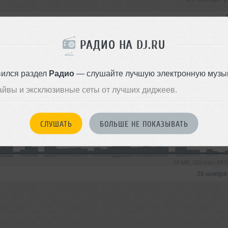
РАДИО НА DJ.RU
69 MB, 320 kbps MP
26 ноября
вился раздел
Радио
— слушайте лучшую электронную музык
айвы и эксклюзивные сеты от лучших диджеев.
26 ноября 
СЛУШАТЬ
БОЛЬШЕ НЕ ПОКАЗЫВАТЬ
69 MB, 320 kbps MP
26 ноября