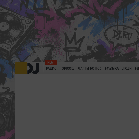
РАДИО
TOP100DJ
ЧАРТЫ HOT100
МУЗЫКА
ЛЮДИ
М