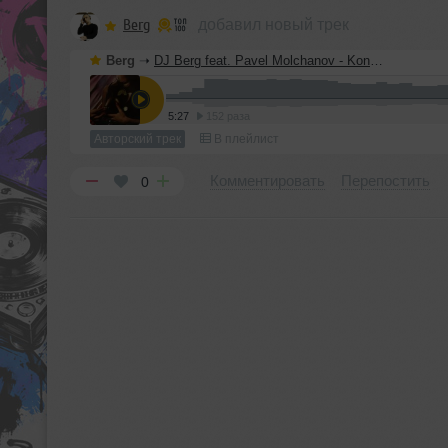
Berg
добавил новый трек
Berg
➝
DJ Berg feat. Pavel Molchanov - Konjak Bez Bab
5:27
152 раза
Авторский трек
В плейлист
Комментировать
Перепостить
0