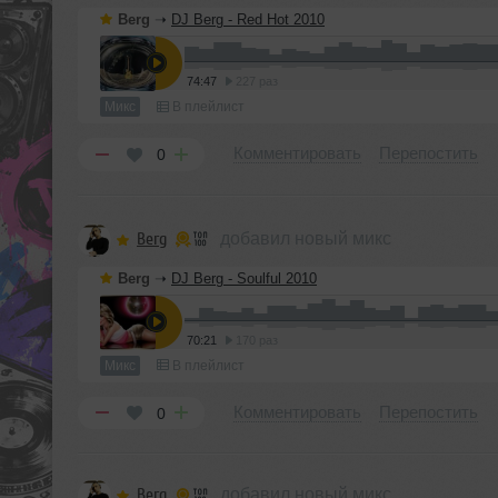
Berg
➝
DJ Berg - Red Hot 2010
74:47
227 раз
Микс
В плейлист
Комментировать
Перепостить
0
Berg
добавил новый микс
Berg
➝
DJ Berg - Soulful 2010
70:21
170 раз
Микс
В плейлист
Комментировать
Перепостить
0
Berg
добавил новый микс