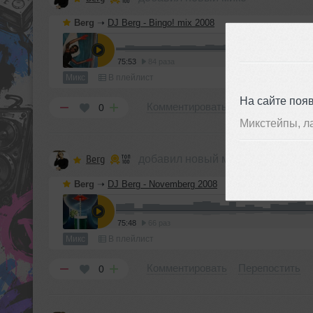
Berg
➝
DJ Berg - Bingo! mix 2008
75:53
84 раза
Микс
В плейлист
На сайте поя
Комментировать
Перепостить
0
Микстейпы, л
Berg
добавил новый микс
Berg
➝
DJ Berg - Novemberg 2008
75:48
66 раз
Микс
В плейлист
Комментировать
Перепостить
0