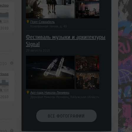
echno
124
Порт Севкабель
Кожевенная линия, д. 40
 2010
Фестиваль музыки и архитектуры
Signal
29 августа 2018
2010
House
118
Арт-парк Никола-Ленивец
 2010
Деревня Никола-Ленивец, Калужская область
ВСЕ ФОТОГРАФИИ
2010