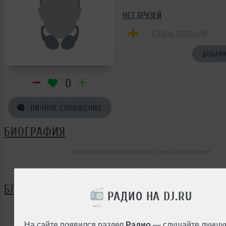
НЕТ ДРУЗЕЙ
Стань первым!
ДОБАВИ
0
ЛИЧНОЕ СООБЩЕНИЕ
БИОГРАФИЯ
белка ещё не поделилась своей биографией
БЛОГ
РАДИО НА DJ.RU
Нет записей в блоге
На сайте появился раздел
Радио
— слушайте лучшу