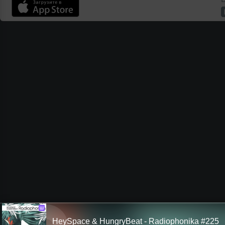
Ш
HeySpace & HungryBeat - Radiophonika #225