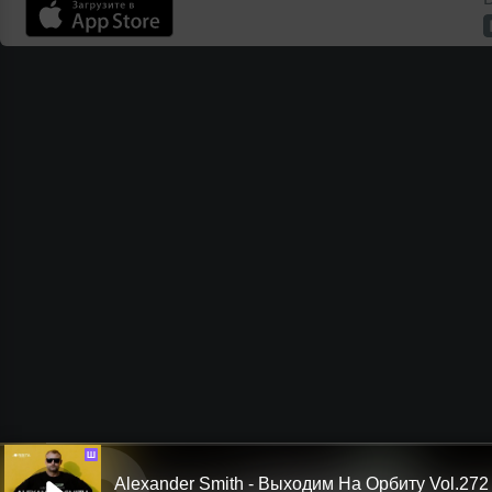
Ш
Alexander Smith - Выходим На Орбиту Vol.272