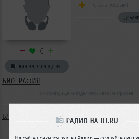
Стань первым!
ДОБАВИ
0
ЛИЧНОЕ СООБЩЕНИЕ
БИОГРАФИЯ
bbr-booking ещё не поделилась своей биографией
БЛОГ
РАДИО НА DJ.RU
Нет записей в блоге
На сайте появился раздел
Радио
— слушайте лучшу