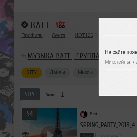
BATT
Профиль
Лента
HOT100
2
Музыка
7
На сайте поя
МУЗЫКА BATT , ГРУППА SITY
Микстейпы, л
SITY
Лайвы
Миксы
SITY
1
Всего —
54
Batt
SPRING_PARTY_2018_4
Микс
Disco House