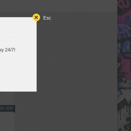
Esc
у 24/7!
ные
Ы 2018