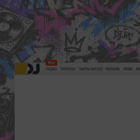
РАДИО
TOP100DJ
ЧАРТЫ HOT100
МУЗЫКА
ЛЮДИ
М