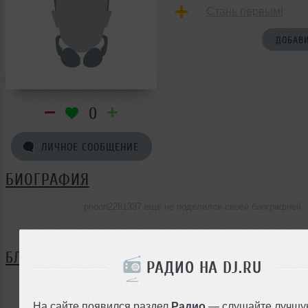
Стань первым!
ДОБАВИ
0
ЛИЧНОЕ СООБЩЕНИЕ
БИОГРАФИЯ
phoon2281337 ещё не поделился своей биографией
БЛОГ
РАДИО НА DJ.RU
Нет записей в блоге
На сайте появился раздел
Радио
— слушайте лучшу