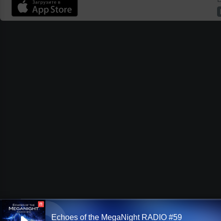
П
Echoes of the MegaNight RADIO #59