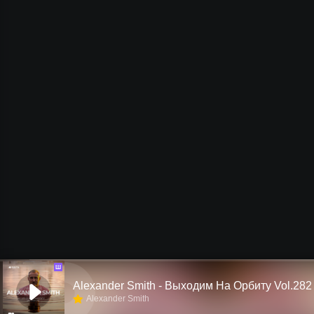
Ш
Alexander Smith - Выходим На Орбиту Vol.282
Alexander Smith