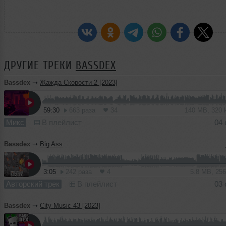
ДРУГИЕ ТРЕКИ
BASSDEX
Bassdex
➝
Жажда Скорости 2 [2023]
59:30
663 раза
34
140 MB, 320
Микс
В плейлист
04 
Bassdex
➝
Big Ass
3:05
242 раза
4
5.8 MB, 25
Авторский трек
В плейлист
03 
Bassdex
➝
City Music 43 [2023]