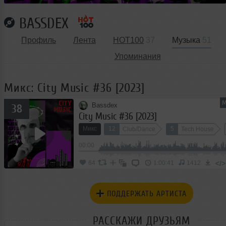
BASSDEX
Профиль
Лента
HOT100
37
Музыка
51
Упоминания
Микс: City Music #36 [2023]
М
Bassdex
38
City Music #36 [2023]
Микс
12
5
Club/Dance
Tech House
00:00
</>
64
1:00:41
1412
ПОДДЕРЖАТЬ АРТИСТА
РАССКАЖИ ДРУЗЬЯМ