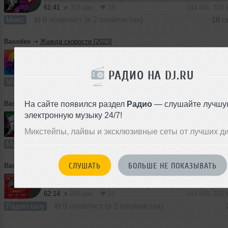
61:41
318 раз
28
144 MB, 320
Микс
В плейлист (в 2 плейлистах)
18 с
Bassdex
➝
Жажда скорости [2023]
59:36
497 раз
33
149 MB, 320
РАДИО НА DJ.RU
Микс
В плейлист (в 4 плейлистах)
12 с
На сайте появился раздел
Радио
— слушайте лучшу
Bassdex
➝
City Music 42 {2023]
электронную музыку 24/7!
Микстейпы, лайвы и эксклюзивные сеты от лучших д
60:05
308 раз
24
141 MB, 320
Микс
В плейлист
14
СЛУШАТЬ
БОЛЬШЕ НЕ ПОКАЗЫВАТЬ
Bassdex
➝
VKUS HOUSE MUSIC #135 (Guest Mix by Bassdex)
62:14
240 раз
11
143 MB, 320
Радио-шоу
В плейлист (в 2 плейлистах)