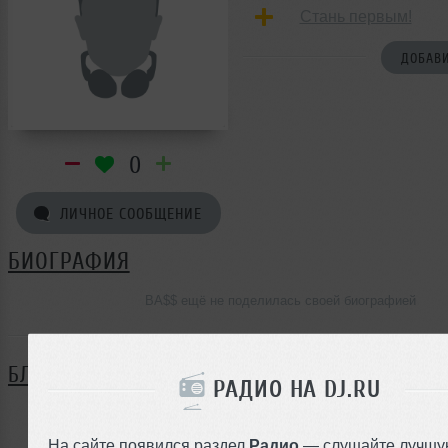
Стань первым!
ДОБАВИ
0
ЛИЧНОЕ СООБЩЕНИЕ
БИОГРАФИЯ
BA$$ ещё не поделилась своей биографией
БЛОГ
РАДИО НА DJ.RU
Нет записей в блоге
На сайте появился раздел
Радио
— слушайте лучшу