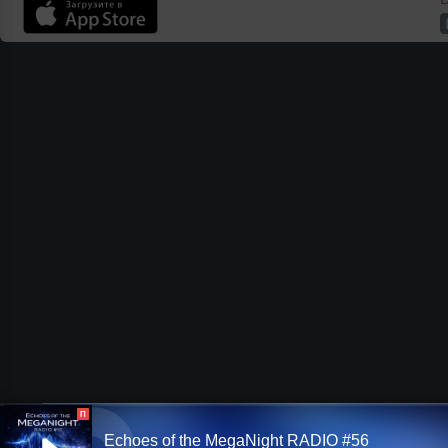
П
Echoes of the MegaNight RADIO #56