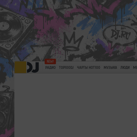
РАДИО
TOP100DJ
ЧАРТЫ HOT100
МУЗЫКА
ЛЮДИ
М