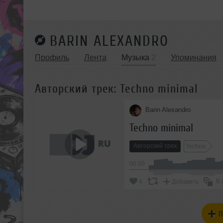
BARIN ALEXANDRO
Профиль
Лента
Музыка
2
Упоминания
Авторский трек: Techno minimal
Barin Alexandro
Techno minimal
Авторский трек
Techno
00:00
В 
4
Добавить
П