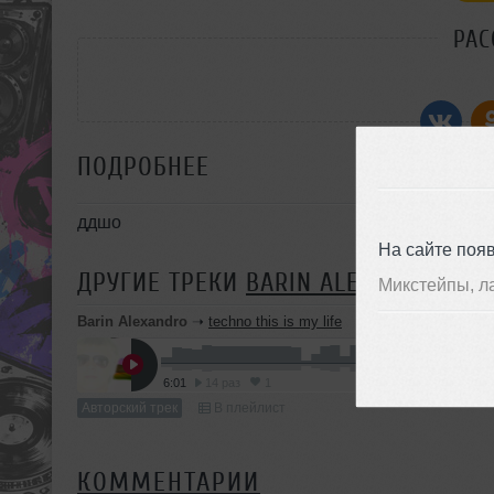
РАС
ПОДРОБНЕЕ
ддшо
На сайте поя
ДРУГИЕ ТРЕКИ
BARIN ALEXANDRO
Микстейпы, л
Barin Alexandro
➝
techno this is my life
6:01
14 раз
1
Авторский трек
В плейлист
КОММЕНТАРИИ