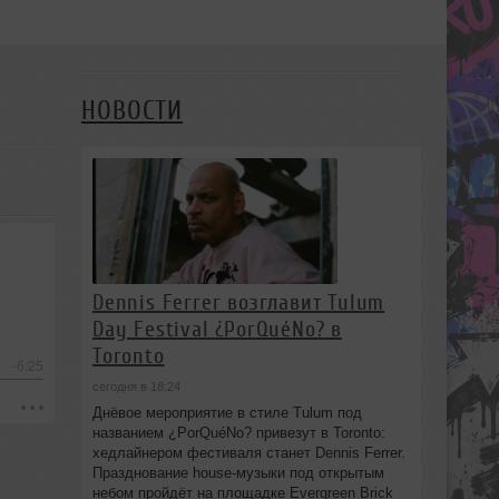
НОВОСТИ
Dennis Ferrer возглавит Tulum
Day Festival ¿PorQuéNo? в
Toronto
-6:25
сегодня в 18:24
Днёвое мероприятие в стиле Tulum под
названием ¿PorQuéNo? привезут в Toronto:
хедлайнером фестиваля станет Dennis Ferrer.
Празднование house-музыки под открытым
небом пройдёт на площадке Evergreen Brick