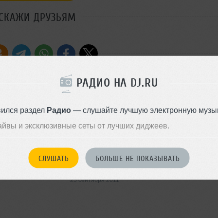
СКАЖИ ДРУЗЬЯМ
РАДИО НА DJ.RU
Стиль:
Techno
вился раздел
Радио
— слушайте лучшую электронную музык
Добавлен: 25 сентября 2011, 
айвы и эксклюзивные сеты от лучших диджеев.
Techno
СЛУШАТЬ
БОЛЬШЕ НЕ ПОКАЗЫВАТЬ
5.5 MB, 320 kbps MP3
29
25 сентября 2011