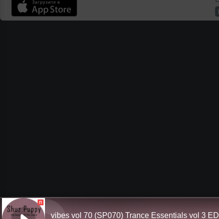
П
vibes vol 70 (SP070) Trance Essentials vol 3 E