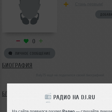
Стань первым!
ДОБАВИ
0
ЛИЧНОЕ СООБЩЕНИЕ
БИОГРАФИЯ
Baly75 ещё не поделился своей биографией
БЛОГ
РАДИО НА DJ.RU
Нет записей в блоге
На сайте появился раздел
Радио
— слушайте лучшу