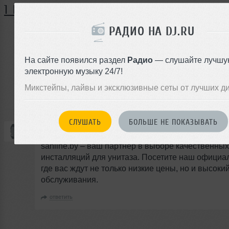
1 КОММЕНТАРИЙ
РАДИО НА DJ.RU
ЗАРЕГИСТРИРУЙТЕСЬ
На сайте появился раздел
Радио
— слушайте лучшу
Или
электронную музыку 24/7!
войдите на сайт
Микстейпы, лайвы и эксклюзивные сеты от лучших д
чтобы оставить комментарий
СЛУШАТЬ
БОЛЬШЕ НЕ ПОКАЗЫВАТЬ
bagautdinovg
06 декабря 2023, 08:50
#
sanline.by – ваш партнер в выборе качественных
инсталляций для унитаза. Посетите наш официал
где вас ждут не только низкие цены, но и высоки
обслуживания.
ответить