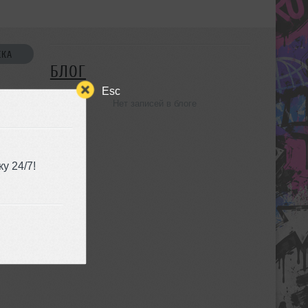
СКА
БЛОГ
Esc
Нет записей в блоге
УЗЬЯ
у 24/7!