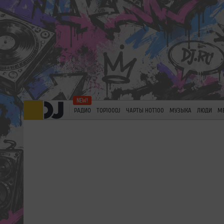
РАДИО
TOP100DJ
ЧАРТЫ HOT100
МУЗЫКА
ЛЮДИ
М