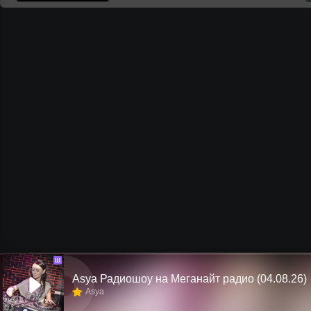
Ш
Asya Радиошоу на Меганайт радио (04.08.26)
Asya