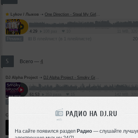
Lykov / Лыков
➝
One Direction - Steal My Girl (Dj Lykov vs. Sven Slevin Remix) [MOUSE-P]
4:29
108 раз
10
11 MB, 32
Ремикс
В плейлист (в 1 плейлисте)
20
S
Всего —
4
DJ Alpha Project
➝
DJ Alpha Project - Smoky Grooves #01
61:53
353 раза
15
142 MB, 32
Подкаст
В плейлист (в 13 плейлистах)
17
РАДИО НА DJ.RU
Cascade
➝
Human blue
На сайте появился раздел
Радио
— слушайте лучшу
42:02
267 раз
30
58 MB, 19
электронную музыку 24/7!