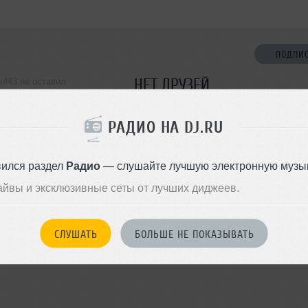
ПОДПИ
НЕТ ДРУЗЕЙ
x443 не оставил
ормации о себе
Стань первым!
РАДИО НА DJ.RU
ДОБАВИТЬ В ДР
вился раздел
Радио
— слушайте лучшую электронную музык
айвы и эксклюзивные сеты от лучших диджеев.
СЛУШАТЬ
БОЛЬШЕ НЕ ПОКАЗЫВАТЬ