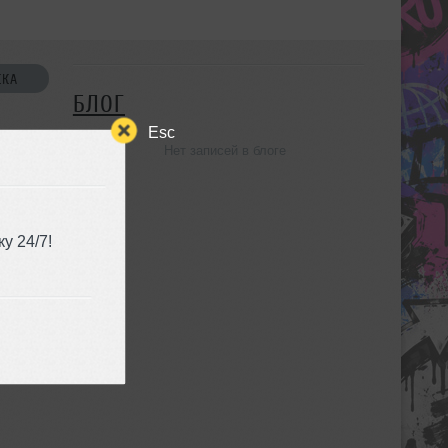
СКА
БЛОГ
Esc
Нет записей в блоге
УЗЬЯ
у 24/7!