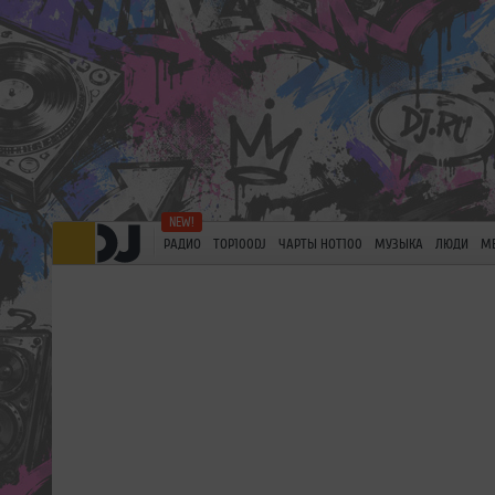
РАДИО
TOP100DJ
ЧАРТЫ HOT100
МУЗЫКА
ЛЮДИ
М