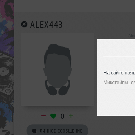
ALEX443
Ale
инф
На сайте поя
Микстейпы, л
0
ЛИЧНОЕ СООБЩЕНИЕ