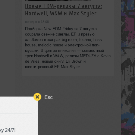
Новые EDM-релизы 7 августа:
Hardwell, W&W и Max Styler
сегодня в 13:08
Подборка New EDM Friday за 7 августа
собрала свежие синглы, EP и превью
альбомов в жанрах big room, techno, bass
house, melodic house и электронной поп-
музыки. В центре внимания — совместный
трек Hardwell и W&W, релизы MEDUZA с Kevin
de Vries, новый сингл Eli Brown и
шеститрековый EP Max Styler.
Esc
у 24/7!