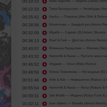
00:19:10
Макс Барских
— Берега (Sedoy Remi
00:22:33
Тима Белорусских
— Незабудка (Ami
00:25:42
Kazka
— Плакала (Alex Shik & Dobryn
00:28:56
Монеточка
— Каждый раз (Amice Re
00:32:05
MiyaGi
— Captain (DJ Artem Shustov 
00:36:13
Rauf & Faik
— Детство (Amice Remix
00:40:07
Юлианна Караулова
— Маячки (Serg
00:43:32
HammAli & Navai
— Пустите меня на
00:46:52
Элджей
— 1love (Mikis Remix)
00:48:56
Елена Темникова
— Не модные [E] (
00:51:46
Artik & Asti
— Невероятно (Rakurs & 
00:55:54
HammAli & Navai
— Ноты (Rakurs & 
00:59:31
Jah Khalib
— Медина (Kolya Funk & 
01:02:11
Ivan Valeev
— Novella (Amice Remix)