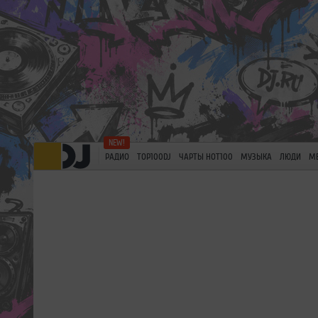
РАДИО
TOP100DJ
ЧАРТЫ HOT100
МУЗЫКА
ЛЮДИ
М