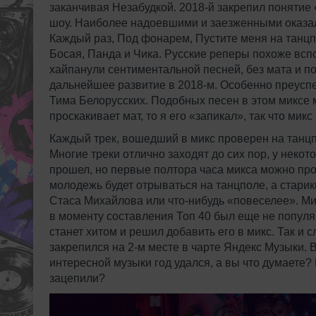
заканчивая Незабудкой. 2018-й закрепил понятие 
шоу. Наиболее надоевшими и заезженными оказал
Каждый раз, Под фонарем, Пустите меня на танцп
Босая, Панда и Чика. Русские реперы похоже всп
хайпанули сентиментальной песней, без мата и по
дальнейшее развитие в 2018-м. Особенно преусп
Тима Белорусских. Подобных песен в этом миксе м
проскакивает мат, то я его «запикал», так что мик
Каждый трек, вошедший в микс проверен на танцп
Многие треки отлично заходят до сих пор, у неко
прошел, но первые полтора часа микса можно прос
молодежь будет отрываться на танцполе, а старик
Стаса Михайлова или что-нибудь «повеселее». Ми
в моменту составления Топ 40 был еще не популяр
станет хитом и решил добавить его в микс. Так и с
закрепился на 2-м месте в чарте Яндекс Музыки. 
интересной музыки год удался, а вы что думаете? 
зацепили?