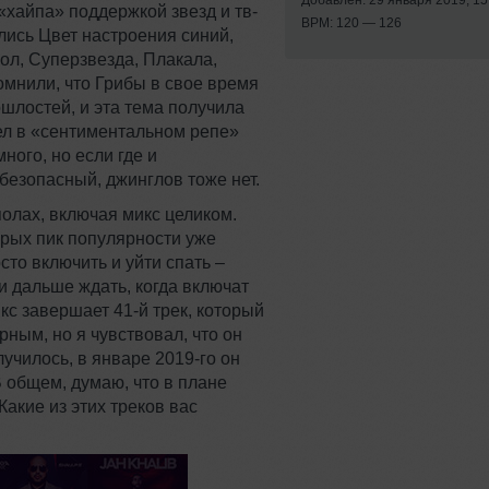
Добавлен: 29 января 2019, 15
«хайпа» поддержкой звезд и тв-
BPM: 120 — 126
ись Цвет настроения синий,
ол, Суперзвезда, Плакала,
омнили, что Грибы в свое время
шлостей, и эта тема получила
ел в «сентиментальном репе»
ного, но если где и
с безопасный, джинглов тоже нет.
олах, включая микс целиком.
торых пик популярности уже
то включить и уйти спать –
и дальше ждать, когда включат
кс завершает 41-й трек, который
ным, но я чувствовал, что он
лучилось, в январе 2019-го он
В общем, думаю, что в плане
Какие из этих треков вас