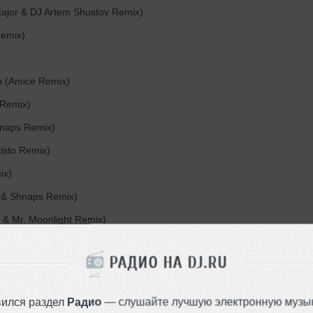
jor & DJ Artem Shustov Remix)
emix)
 (Amice Remix)
 Remix)
naps Remix)
isto Remix)
ix)
 & Shnaps Remix)
& Mr. Moonlight Remix)
 синий (DJ Vini Remix)
РАДИО НА DJ.RU
 алых роз (Sergey Kutsuev Mash)
)
вился раздел
Радио
— слушайте лучшую электронную музык
енщины (DJ Tarantino & DJ Dyxanin Remix)