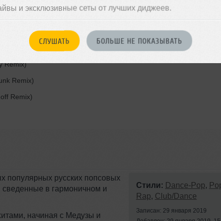
айвы и эксклюзивные сеты от лучших диджеев.
is Remix)
s Remix)
СЛУШАТЬ
БОЛЬШЕ НЕ ПОКАЗЫВАТЬ
настроения черный (Shnaps & Kolya Funk Sensored Remix)
y Remix)
unk Remix)
off Remix)
ых популярных русских попсовых
Стили:
Dance-Pop
,
Po
, сведенные в гармоничном и
Rap
,
Club/Dance
Записан: 29 января 2019
итами, начиная с Медузы и