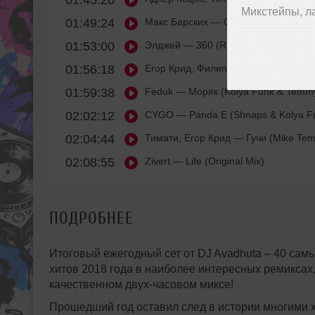
01:45:20
Микстейпы, л
01:49:24
Макс Барских
— Сделай громче (Mik
01:53:00
Элджей
— 360 (Ruslan Rost & Rakur
01:56:18
Егор Крид, Филипп Киркоров
— Цвет 
01:59:38
Feduk
— Моряк (Kolya Funk & Temm
02:02:12
CYGO
— Panda E (Shnaps & Kolya F
02:04:44
Тимати, Егор Крид
— Гучи (Mike Tem
02:08:55
Zivert
— Life (Original Mix)
ПОДРОБНЕЕ
Итоговый ежегодный сет от DJ Avadhuta – 40 сам
хитов 2018 года в наиболее интересных ремиксах
качественном двух-часовом миксе!
Прошедший год оставил след в истории многими х