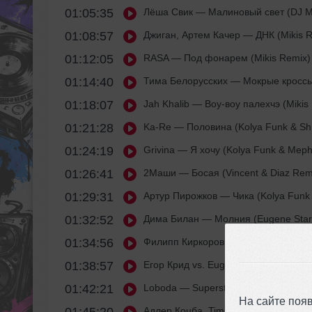
01:05:35
Лёша Свик
— Малиновый свет (DJ Ma
01:08:57
Джиган, Артем Качер
— ДНК (Mikis R
01:12:05
RASA
— Под фонарем (Mikis Remix)
01:14:40
Тима Белорусских
— Мокрые кроссы
01:18:07
Jah Khalib
— Воу-воу палехчэ (Mikis
01:21:28
Ka-Re
— Половина (Kolya Funk & Sh
01:24:19
Grivina
— Я хочу (Kolya Funk & Meph
01:26:41
2Маши
— Босая (Vincent & Diaz Rem
01:29:31
Артур Пирожков
— Чика (Kolya Funk
01:32:52
Дима Билан
— Молния (Eugene Star 
01:34:56
Филипп Киркоров
— Цвет настроения
01:38:57
Егор Крид vs. Eugene Star
— Миллион
01:42:21
Loboda
— Superstar (Ramirez Remix
На сайте поя
Адлер Коцба, Timran
— Запах моей ж