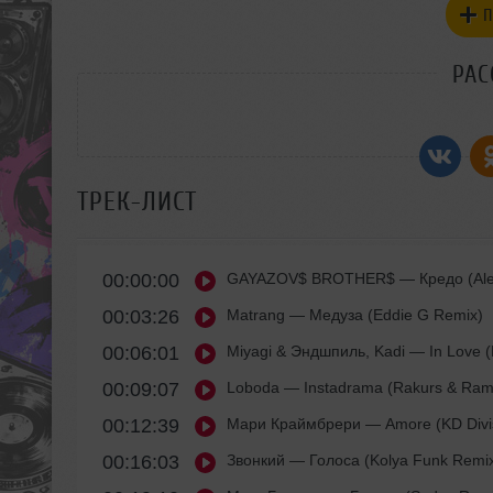
П
РАС
ТРЕК-ЛИСТ
00:00:00
GAYAZOV$ BROTHER$
— Кредо (Alex
00:03:26
Matrang
— Медуза (Eddie G Remix)
00:06:01
Miyagi & Эндшпиль, Kadi
— In Love (
00:09:07
Loboda
— Instadrama (Rakurs & Ram
00:12:39
Мари Краймбрери
— Amore (KD Divi
00:16:03
Звонкий
— Голоса (Kolya Funk Remi