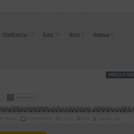
Плейлисты
13
Блог
36
Фото
4
Афиша
6
МИКСЫ И ЛАЙ
7
p
Club/Dance
В очередь
1 комментарий
</>
2:11:57
1033
Скачать