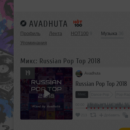
AVADHUTA
Профиль
Лента
HOT100
9
Музыка
36
Упоминания
Микс: Russian Pop Top 2018
19
Avadhuta
Russian Pop Top 2018
Микс
Dance-Pop
Pop-Ra
00:00
213
Добавить