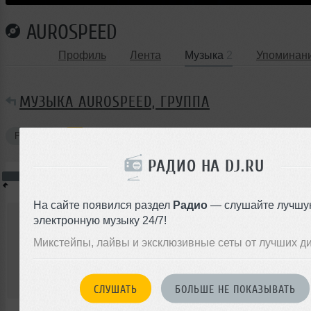
AUROSPEED
Профиль
Лента
Музыка
2
Упоминан
МУЗЫКА AUROSPEED, ГРУППА
Ремиксы
РАДИО НА DJ.RU
Всего —
1
На сайте появился раздел
Радио
— слушайте лучшу
AUROSPEED
электронную музыку 24/7!
Микстейпы, лайвы и эксклюзивные сеты от лучших д
Семпл
House
00:00
СЛУШАТЬ
БОЛЬШЕ НЕ ПОКАЗЫВАТЬ
</>
6
02:24
92