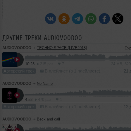
ДРУГИЕ ТРЕКИ
AUDIOVOODOO
AUDIOVOODOO
➝
TECHNO SPACE [LIVE2018]
10:23
215 раз
7
24 MB, 32
Авторский трек
В плейлист (в 1 плейлисте)
21 
AUDIOVOODOO
➝
No Name
4:53
470 раз
1
Авторский трек
В плейлист (в 1 плейлисте)
12 
AUDIOVOODOO
➝
Beck and call