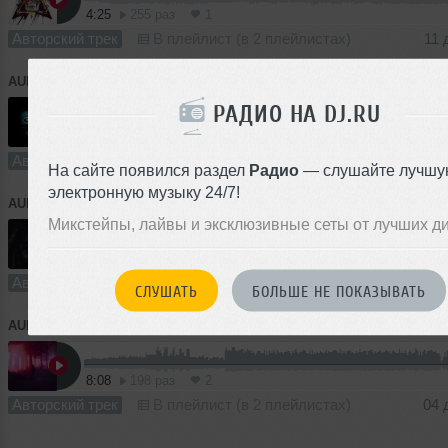
4:25
255 раз
1
Авторский трек
В плейлист (в 2 плейлистах)
11 
AUDIOVOODOO
➝
Doggy Son
РАДИО НА DJ.RU
4:29
160 раз
5
10 MB, 32
Авторский трек
В плейлист (в 1 плейлисте)
06 
На сайте появился раздел
Радио
— слушайте лучшу
электронную музыку 24/7!
AUDIOVOODOO
➝
WAR
Микстейпы, лайвы и эксклюзивные сеты от лучших д
10:01
255 раз
3
Авторский трек
В плейлист (в 1 плейлисте)
06 
СЛУШАТЬ
БОЛЬШЕ НЕ ПОКАЗЫВАТЬ
AUDIOVOODOO
➝
listen hook melody
8:08
198 раз
2
Авторский трек
В плейлист (в 2 плейлистах)
04 