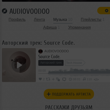
AUDIOVOODOO
Профиль
Лента
Музыка
10
Плейлисты
1
Афиша
1
Упоминания
Авторский трек: Source Code.
AUDIOVOODOO
Source Code.
Авторский трек
Tech House
00:00
</>
2
06:01
110
ПОДДЕРЖАТЬ АРТИСТА
РАССКАЖИ ДРУЗЬЯМ