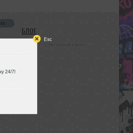
СКА
БЛОГ
Esc
Нет записей в блоге
УЗЬЯ
у 24/7!