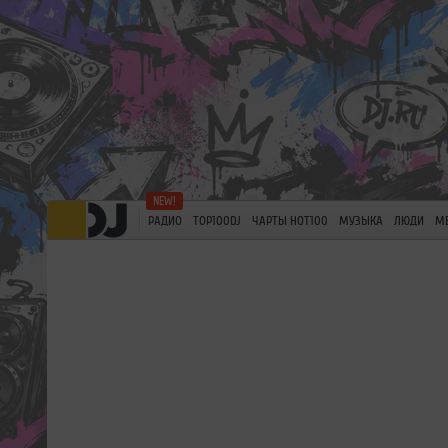
РАДИО
TOP100DJ
ЧАРТЫ HOT100
МУЗЫКА
ЛЮДИ
М