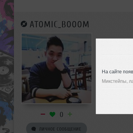
ATOMIC_BOOOM
На сайте поя
Микстейпы, л
0
ЛИЧНОЕ СООБЩЕНИЕ