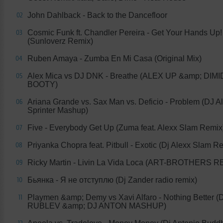
John Dahlback - Back to the Dancefloor
02
Cosmic Funk ft. Chandler Pereira - Get Your Hands Up!
03
(Sunloverz Remix)
Ruben Amaya - Zumba En Mi Casa (Original Mix)
04
Alex Mica vs DJ DNK - Breathe (ALEX UP &amp; DIM
05
BOOTY)
Ariana Grande vs. Sax Man vs. Deficio - Problem (DJ A
06
Sprinter Mashup)
Five - Everybody Get Up (Zuma feat. Alexx Slam Remix
07
Priyanka Chopra feat. Pitbull - Exotic (Dj Alexx Slam R
08
Ricky Martin - Livin La Vida Loca (ART-BROTHERS R
09
Бьянка - Я не отступлю (Dj Zander radio remix)
10
Playmen &amp; Demy vs Xavi Alfaro - Nothing Better 
11
RUBLEV &amp; DJ ANTON MASHUP)