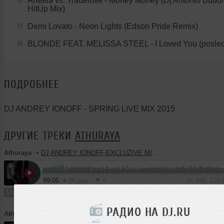
Aneela vs. Tradelove - Money Money (Dj Antonio Budd
12
HitUp Mix)
Demi Lovato - Neon Lights (Edson Pride Remix)
13
BLONDE FEAT. MELISSA STEEL - I Loved You (posle
14
ПОДРОБНЕЕ
DJ ANDREY IONOFF - SPRING LIVE MIX 2015
ДРУГИЕ ТРЕКИ
ATHURAYA
Athuraya
➝
DJ ANDREY IONOFF-EXCLUZIVE MIX ENDLESS SUMMER
99:05
96 раз
4
91 MB, 128
Микс
В плейлист
13 с
РАДИО НА DJ.RU
Athuraya
➝
DJ ANDREY IONOFF - LIVE SPRING MIX