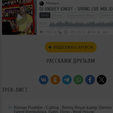
Athuraya
DJ ANDREY IONOFF - SPRING LIVE MIX 20
Микс
House
Progressive House
Electro 
00:00
</>
4
1:21:12
56
ПОДДЕРЖАТЬ АРТИСТА
РАССКАЖИ ДРУЗЬЯМ
ТРЕК-ЛИСТ
Roman Pushkin - Calling - Benny Royal &amp; Dennis
01
Geest RemixAlaia, Gallo, Dimo - Real House