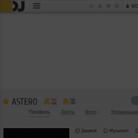
ВХ
ASTERO
Профиль
Лента
Фото
1
Упоминани
Диджей
Музыкант