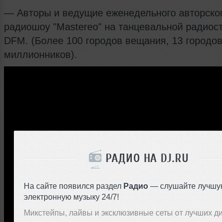
— Авторы и ведущие еженедельного авторско
радиошоу "Mastereo" на танцевальной радиос
DFM. (Более 100 городов вещания, 13 городов
миллионников).
РАДИО НА DJ.RU
На сайте появился раздел
Радио
— слушайте лучшу
электронную музыку 24/7!
Микстейпы, лайвы и эксклюзивные сеты от лучших д