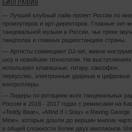
БИОГРАФИЯ
— Лучший клубный лайв-проект России по мн
промоутеров и арт-директоров. Главные хит-
танцевальной музыки в России, чьи треки звуч
танцполах и главных радиостанциях страны.
— Артисты совмещают DJ-set, живое инструм
шоу и новейшие технологии. На выступлениях
используют клавишные, гитару, саксофон,
перкуссию, электронные ударные и цифровые
контроллеры.
— Лидеры по ротациям всех танцевальных ра
России в 2016 - 2017 годах с ремиксами на Ka
«Teddy Bear», «Mind If I Stay» и Raving George 
Mine», которые дошли до вершин многих чарт
в общей сложности более двух миллионов Sha